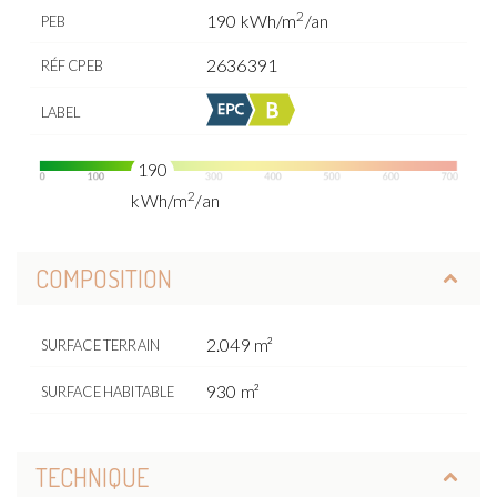
2
190 kWh/m
/an
PEB
2636391
RÉF CPEB
LABEL
190
2
kWh/m
/an
COMPOSITION
2.049 m²
SURFACE TERRAIN
930 m²
SURFACE HABITABLE
TECHNIQUE