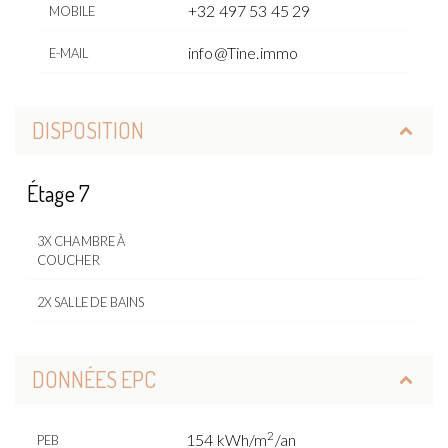
+32 497 53 45 29
MOBILE
info@Tine.immo
E-MAIL
DISPOSITION
Étage 7
3X CHAMBRE À
COUCHER
2X SALLE DE BAINS
DONNÉES EPC
2
154 kWh/m
/an
PEB