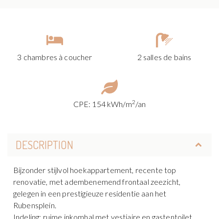
3 chambres à coucher
2 salles de bains
2
CPE: 154 kWh/m
/an
DESCRIPTION
Bijzonder stijlvol hoekappartement, recente top
renovatie, met adembenemend frontaal zeezicht,
gelegen in een prestigieuze residentie aan het
Rubensplein.
Indeling: ruime inkomhal met vestiaire en gastentoilet.