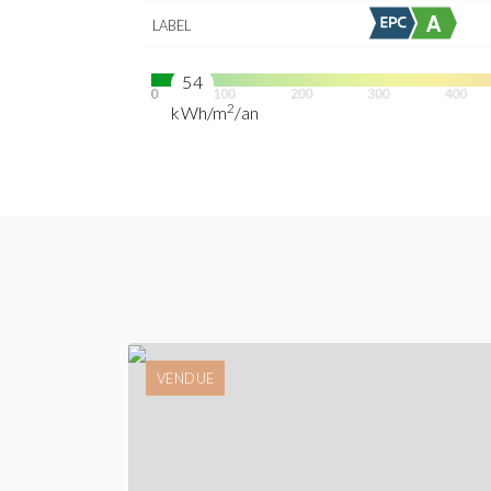
LABEL
54
2
kWh/m
/an
VENDUE