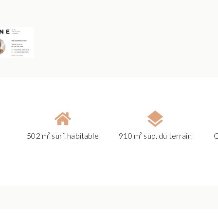
502 m² surf. habitable
910 m² sup. du terrain
C