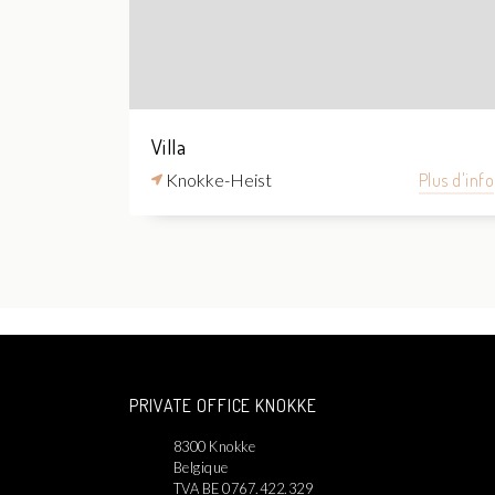
Villa
Knokke-Heist
Plus d'info
PRIVATE OFFICE KNOKKE
8300 Knokke
Belgique
TVA BE 0767.422.329