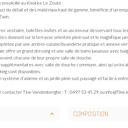
n ensoleillé au Knokke Le Zoute
souci du détail et des matériaux haut de gamme, bénéficie d’un em
Zwin.
ec vestiaire, toilettes invités et un ascenseur desservant tous le
es donnant sur la terrasse orientée plein sud et le magnifique ja
mplétée par une arrière-cuisine/buanderie pratique et annexe vers
e offre un grand dressing et une salle de bains luxueuse avec baig
posent chacune de leur propre salle de douche.
plémentaires avec salle de douche commune, ainsi qu’un local 
king sont disponibles.
n système d’alarme et un jardin plein sud, paysagé et facile à entre
 de contacter Tine Vandenberghe : T : 0497 53 45 29 ou info@Tine
COMPOSITION