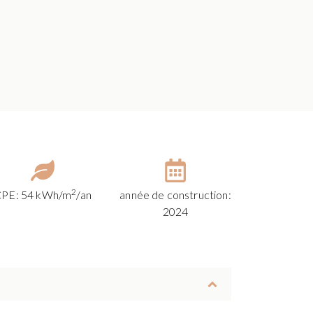
2
PE: 54 kWh/m
/an
année de construction:
2024