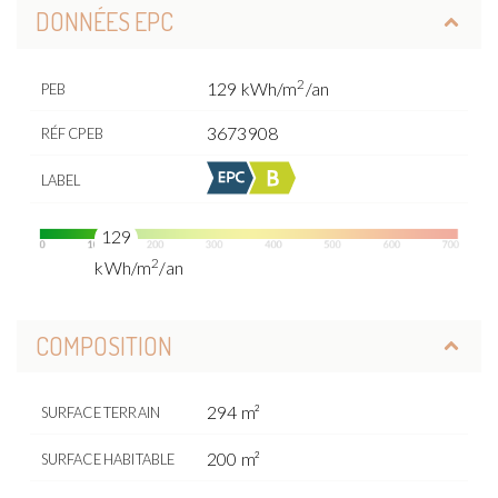
DONNÉES EPC
2
129 kWh/m
/an
PEB
3673908
RÉF CPEB
LABEL
129
2
kWh/m
/an
COMPOSITION
294 m²
SURFACE TERRAIN
200 m²
SURFACE HABITABLE