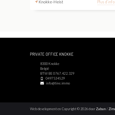
Knokke-Heist
Plus d'info
PRIVATE OFFICE KNOKKE
8300 Knokke
België
BTW BE 0767.422.329
0497534529
info@tine.immo
Web development en Copyright © 2026 door
Zabun
/
Zim