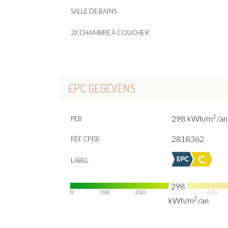
SALLE DE BAINS
2X CHAMBRE À COUCHER
EPC GEGEVENS
2
298 kWh/m
/an
PEB
2818362
RÉF CPEB
LABEL
298
2
kWh/m
/an