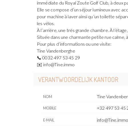
immédiate du Royal Zoute Golf Club, à deux p
Elle se compose d’un séjour lumineux avec acc
pour machine à laver ainsi qu’un toilette sépar
les vélos.
À l’arrière, une très grande chambre. À l’étag
Située dans une charmante petite rue calme, à
Pour plus d’informations ou une visite:
Tine Vandenberghe
📞 0032 497 53 45 29
✉️ info@Tine.immo
VERANTWOORDELIJK KANTOOR
Tine Vandenbe
NOM
+32 497 53 45 
MOBILE
info@Tine.imm
E-MAIL