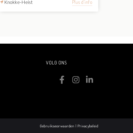
Knokke-Heist
Plus d'info
VOLG ONS
Gebruiksvoorwaarden
|
Privacybeleid