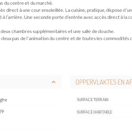
as du centre et du marché.
ès direct à une cour ensoleillée. La cuisine, pratique, dispose 
é à l’arrière. Une seconde porte d’entrée avec accès direct à la c
e, deux chambres supplémentaires et une salle de douche.
 deux pas de l’animation du centre et de toutes les commodités 
OPPERVLAKTES EN A
rghe
SURFACE TERRAIN
29
SURFACE HABITABLE
o