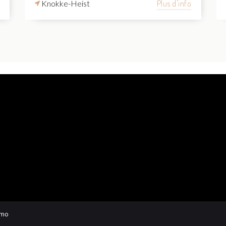
Knokke-Heist
Plus d'info
mo