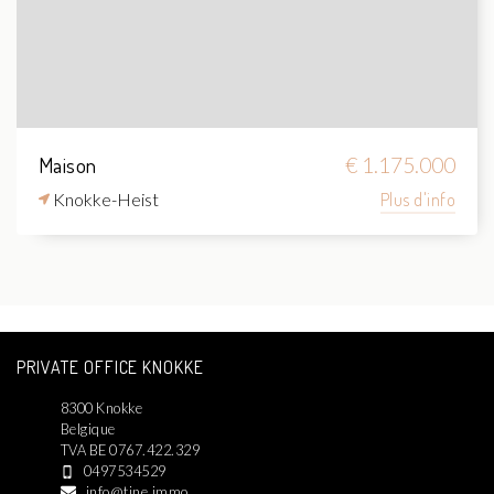
Maison
€ 1.175.000
Knokke-Heist
Plus d'info
PRIVATE OFFICE KNOKKE
8300 Knokke
Belgique
TVA BE 0767.422.329
0497534529
info@tine.immo