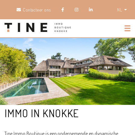
Contacteer ons
NL
Tog
IMMO IN KNOKKE
Tine Immo Boutique is een ondernemende en dynamische