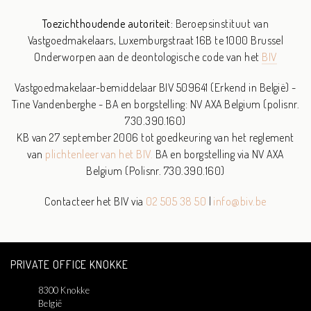
Toezichthoudende autoriteit:
Beroepsinstituut van
Vastgoedmakelaars,
Luxemburgstraat 16B te 1000 Brussel
Onderworpen aan de deontologische code van het
BIV
Vastgoedmakelaar-bemiddelaar BIV 509641 (Erkend in België) -
Tine Vandenberghe - BA en borgstelling: NV AXA Belgium (polisnr.
730.390.160)
KB van 27 september 2006 tot goedkeuring van het reglement
van
plichtenleer van het BIV.
BA en borgstelling via NV AXA
Belgium (Polisnr. 730.390.160)
Contacteer het BIV via
02 505 38 50
|
info@biv.be
PRIVATE OFFICE KNOKKE
8300 Knokke
België