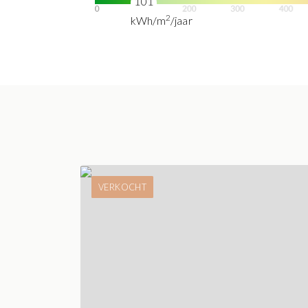
101
2
kWh/m
/jaar
VERKOCHT