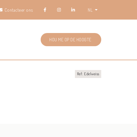
Contacteer ons
NL
HOU ME OP DE HOOGTE
Ref: Edelweiss