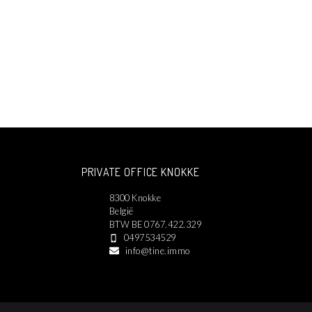
PRIVATE OFFICE KNOKKE
8300 Knokke
België
BTW BE 0767.422.329
0497534529
info@tine.immo