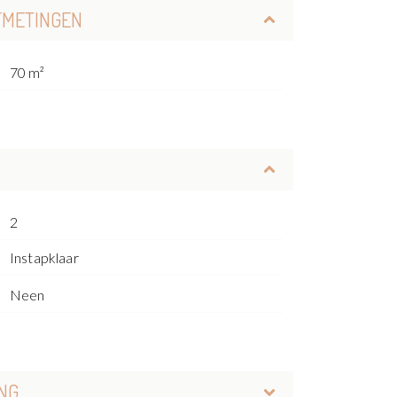
FMETINGEN
70 m²
2
Instapklaar
Neen
NG