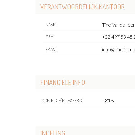
VERANTWOORDELIJK KANTOOR
Tine Vandenbe
NAAM
+32 497 53 45 
GSM
info@Tine.imm
E-MAIL
FINANCIËLE INFO
€ 818
KI (NIET GEÏNDEXEERD)
INDELING