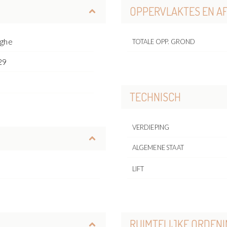
OPPERVLAKTES EN A
rghe
TOTALE OPP. GROND
29
o
TECHNISCH
VERDIEPING
ALGEMENE STAAT
LIFT
RUIMTELIJKE ORDENI