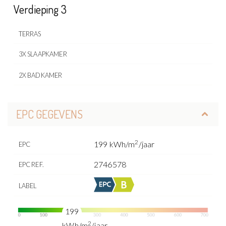
Verdieping 3
TERRAS
3X SLAAPKAMER
2X BADKAMER
EPC GEGEVENS
2
199 kWh/m
/jaar
EPC
2746578
EPC REF.
LABEL
199
2
kWh/m
/jaar