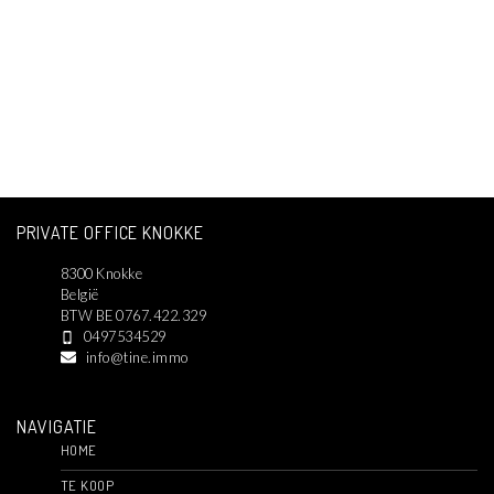
PRIVATE OFFICE KNOKKE
8300 Knokke
België
BTW BE 0767.422.329
0497534529
info@tine.immo
NAVIGATIE
HOME
TE KOOP