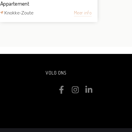
Appartement
Knokke-Zoute
Meer info
VOLG ONS