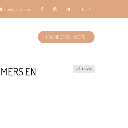
Contacteer ons
NL
HOU ME OP DE HOOGTE
AMERS EN
Ref: Lobelia