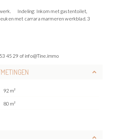
werk. Indeling: Inkom met gastentoilet,
aatkeuken met carrara marmeren werkblad. 3
 53 45 29 of info@Tine.immo
FMETINGEN
92 m²
80 m²