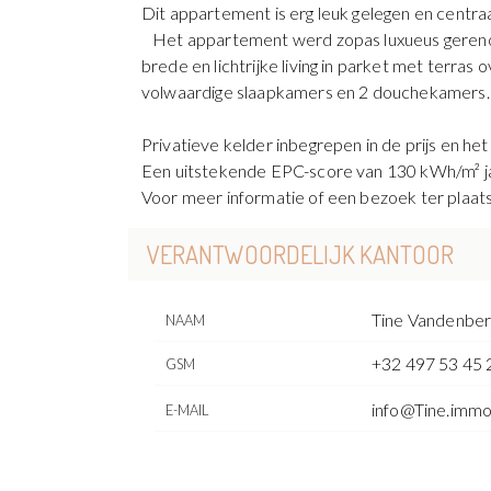
Dit appartement is erg leuk gelegen en centraa
Het appartement werd zopas luxueus gerenove
brede en lichtrijke living in parket met terr
volwaardige slaapkamers en 2 douchekamers
Privatieve kelder inbegrepen in de prijs en h
Een uitstekende EPC-score van 130 kWh/m² jaar 
Voor meer informatie of een bezoek ter plaat
VERANTWOORDELIJK KANTOOR
Tine Vandenbe
NAAM
+32 497 53 45 
GSM
info@Tine.imm
E-MAIL