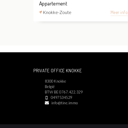
Appartement
Knokke-Zoute
Meer info
PRIVATE OFFICE KNOKKE
8300 Knokke
België
BTW BE 0767.422.329
0497534529
info@tine.immo