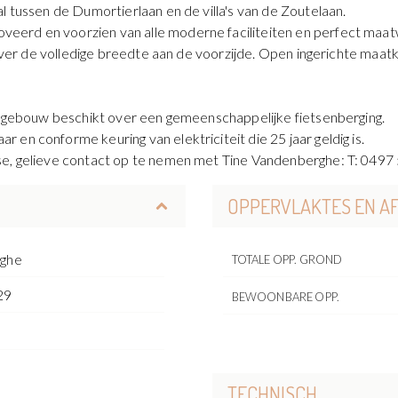
l tussen de Dumortierlaan en de villa's van de Zoutelaan.
erd en voorzien van alle moderne faciliteiten en perfect maat
as over de volledige breedte aan de voorzijde. Open ingerichte m
.
et gebouw beschikt over een gemeenschappelijke fietsenberging.
en conforme keuring van elektriciteit die 25 jaar geldig is.
se, gelieve contact op te nemen met Tine Vandenberghe: T: 0497
OPPERVLAKTES EN A
rghe
TOTALE OPP. GROND
29
BEWOONBARE OPP.
o
TECHNISCH