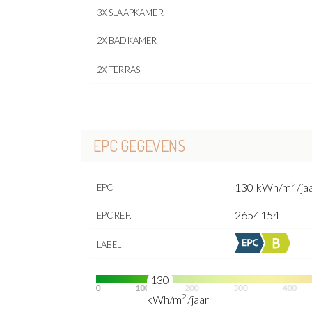
3X SLAAPKAMER
2X BADKAMER
2X TERRAS
EPC GEGEVENS
2
130 kWh/m
/ja
EPC
2654154
EPC REF.
LABEL
130
2
kWh/m
/jaar