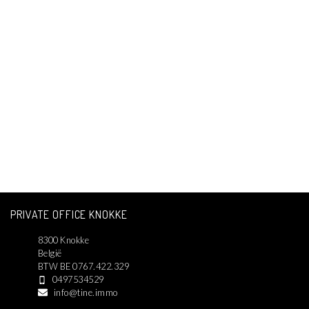
PRIVATE OFFICE KNOKKE
8300 Knokke
België
BTW BE 0767.422.329
0497534529
info@tine.immo