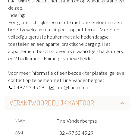
haar winkels, vlak bij het station en op wandelafstand van
de zee.
Indeling:
Een grote, lichtrijke leefruimte met parketvloer en een
breed gevelraam dat uitgeeft op het terras. Moderne,
volledig uitgeruste keuken met alle hedendaagse
toestellen en een aparte, praktische berging. Het
appartement beschikt over 3 volwaardige slaapkamers
en 2 badkamers. Ruime privatieve kelder.
Voor meer informatie of een bezoek ter plaatse, gelieve
contact op te nemen met Tine Vandenberghe:
📞 0497 53 45 29 – ✉️ info@tine.immo
VERANTWOORDELIJK KANTOOR
Tine Vandenberghe
NAAM
+32 497 53 45 29
GSM