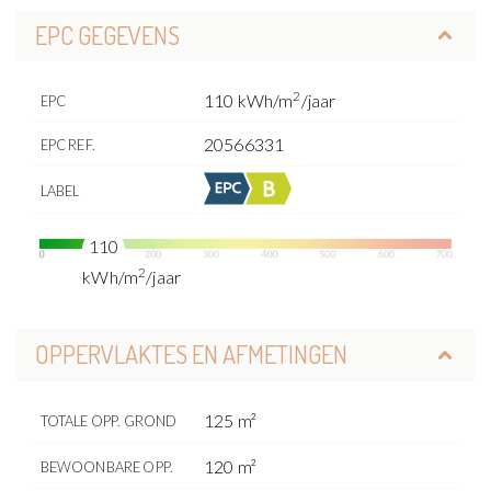
EPC GEGEVENS
2
110 kWh/m
/jaar
EPC
20566331
EPC REF.
LABEL
110
2
kWh/m
/jaar
OPPERVLAKTES EN AFMETINGEN
125 m²
TOTALE OPP. GROND
120 m²
BEWOONBARE OPP.