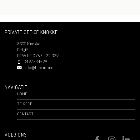
PRIVATE OFFICE KNOKKE
8300 Knokke
België
BTW BE 0767.422.329
0497534529
info@tine.immo
NAVIGATIE
HOME
TE KOOP
CONTACT
VOLG ONS