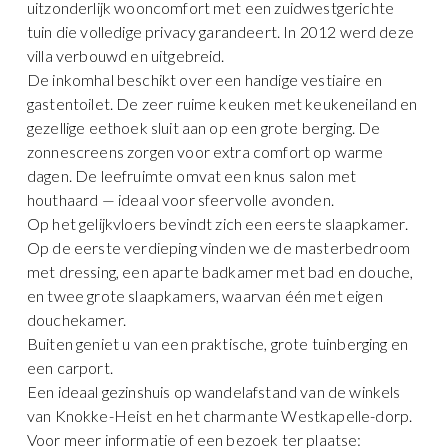
uitzonderlijk wooncomfort met een zuidwestgerichte
tuin die volledige privacy garandeert. In 2012 werd deze
villa verbouwd en uitgebreid.
De inkomhal beschikt over een handige vestiaire en
gastentoilet. De zeer ruime keuken met keukeneiland en
gezellige eethoek sluit aan op een grote berging. De
zonnescreens zorgen voor extra comfort op warme
dagen. De leefruimte omvat een knus salon met
houthaard — ideaal voor sfeervolle avonden.
Op het gelijkvloers bevindt zich een eerste slaapkamer.
Op de eerste verdieping vinden we de masterbedroom
met dressing, een aparte badkamer met bad en douche,
en twee grote slaapkamers, waarvan één met eigen
douchekamer.
Buiten geniet u van een praktische, grote tuinberging en
een carport.
Een ideaal gezinshuis op wandelafstand van de winkels
van Knokke-Heist en het charmante Westkapelle-dorp.
Voor meer informatie of een bezoek ter plaatse: