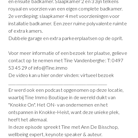
en ensuite badkamer. Slaapkamer 2 en 3 zijn telkens
royaal en voorzien van een eigen complete badkamer.
2e verdieping: slaapkamer 4 met voorzieningen voor
installatie badkamer. Een zeer ruime polyvalente ruimte
of extra kamers.
Dubbele garage en extra parkeerplaatsen op de oprit.
Voor meer informatie of een bezoek ter plaatse, gelieve
contact op te nemen met Tine Vandenberghe: T: 0497
53 45 29 of info@Tine.immo
De video kan u hier onder vinden: virtueel bezoek
____________________________________________________
Er werd ook een podcast opgenomen op deze locatie,
waarbij Tine Immo Boutique in de wereld duikt van
"Knokke On". Het ON- van ondernemen en het
ontspannen in Knokke-Heist, want deze unieke plek,
heeft het allemaal.
In deze episode spreekt Tine met Ann De Bisschop,
wellbeing expert, keynote speaker & auteur.