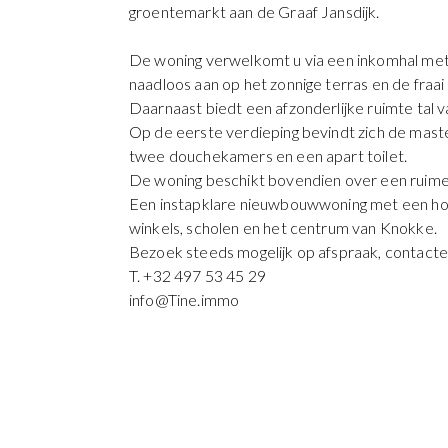
groentemarkt aan de Graaf Jansdijk.
De woning verwelkomt u via een inkomhal met gas
naadloos aan op het zonnige terras en de fraai
Daarnaast biedt een afzonderlijke ruimte tal v
Op de eerste verdieping bevindt zich de mast
twee douchekamers en een apart toilet.
De woning beschikt bovendien over een ruime 
Een instapklare nieuwbouwwoning met een hoogwa
winkels, scholen en het centrum van Knokke.
Bezoek steeds mogelijk op afspraak, contact
T. +32 497 53 45 29
info@Tine.immo