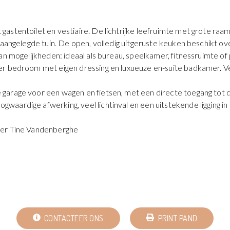
tentoilet en vestiaire. De lichtrijke leefruimte met grote raampar
 aangelegde tuin. De open, volledig uitgeruste keuken beschikt ov
an mogelijkheden: ideaal als bureau, speelkamer, fitnessruimte of 
er bedroom met eigen dressing en luxueuze en-suite badkamer. Ver
garage voor een wagen en fietsen, met een directe toegang tot d
ardige afwerking, veel lichtinval en een uitstekende ligging in ee
eer Tine Vandenberghe
CONTACTEER ONS
PRINT PAND