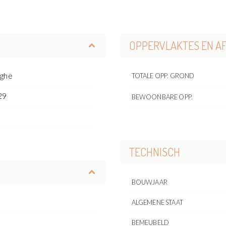
OPPERVLAKTES EN A
rghe
TOTALE OPP. GROND
29
BEWOONBARE OPP.
o
TECHNISCH
BOUWJAAR
ALGEMENE STAAT
BEMEUBELD