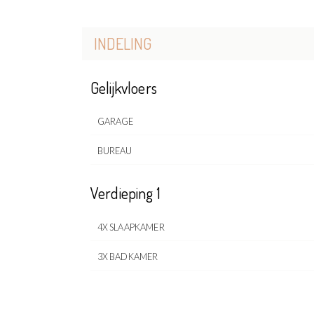
INDELING
Gelijkvloers
GARAGE
BUREAU
Verdieping 1
4X SLAAPKAMER
3X BADKAMER