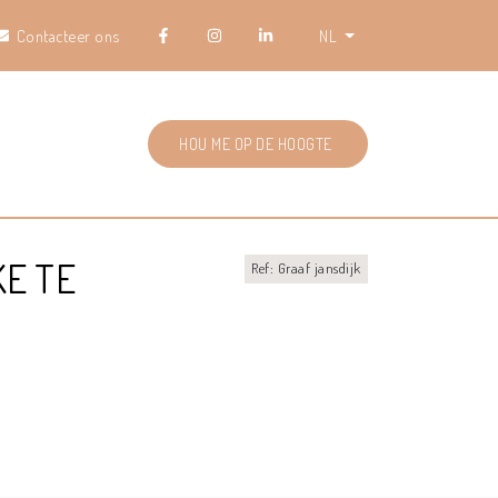
Contacteer ons
NL
HOU ME OP DE HOOGTE
E TE
Ref: Graaf jansdijk